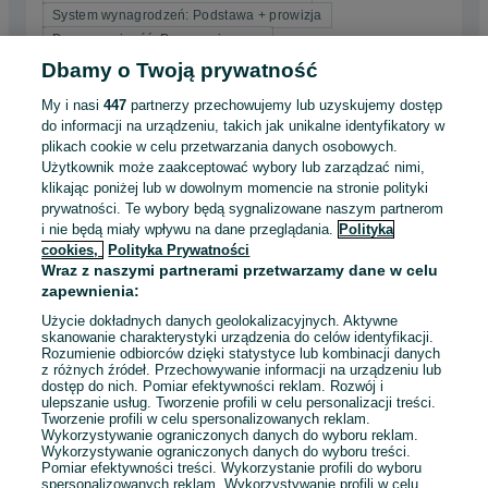
System wynagrodzeń: Podstawa + prowizja
Dyspozycyjność: Praca zmianowa
Samochód służbowy: Nie
+ 2 inne
Dbamy o Twoją prywatność
My i nasi
447
partnerzy przechowujemy lub uzyskujemy dostęp
Odświeżono dnia 31 lipca 2026
do informacji na urządzeniu, takich jak unikalne identyfikatory w
plikach cookie w celu przetwarzania danych osobowych.
Użytkownik może zaakceptować wybory lub zarządzać nimi,
Praca w biurze podróży TUI Galeria Klif
klikając poniżej lub w dowolnym momencie na stronie polityki
Gdynia
prywatności. Te wybory będą sygnalizowane naszym partnerom
TUI Poland Dystrybucja
i nie będą miały wpływu na dane przeglądania.
Polityka
cookies,
Polityka Prywatności
Gdynia
, Orłowo
Pełny etat
Wraz z naszymi partnerami przetwarzamy dane w celu
Umowa o pracę
zapewnienia:
Odpowiednie doświadczenie zawodowe
Użycie dokładnych danych geolokalizacyjnych. Aktywne
skanowanie charakterystyki urządzenia do celów identyfikacji.
System wynagrodzeń: Podstawa + prowizja
Rozumienie odbiorców dzięki statystyce lub kombinacji danych
Dyspozycyjność: Praca zmianowa
z różnych źródeł. Przechowywanie informacji na urządzeniu lub
dostęp do nich. Pomiar efektywności reklam. Rozwój i
Samochód służbowy: Nie
+ 2 inne
ulepszanie usług. Tworzenie profili w celu personalizacji treści.
Tworzenie profili w celu spersonalizowanych reklam.
Wykorzystywanie ograniczonych danych do wyboru reklam.
Odświeżono dnia 31 lipca 2026
Wykorzystywanie ograniczonych danych do wyboru treści.
Pomiar efektywności treści. Wykorzystanie profili do wyboru
spersonalizowanych reklam. Wykorzystywanie profili w celu